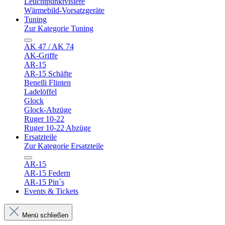
Leuchtpunktvisiere
Wärmebild-Vorsatzgeräte
Tuning
Zur Kategorie Tuning
AK 47 / AK 74
AK-Griffe
AR-15
AR-15 Schäfte
Benelli Flinten
Ladelöffel
Glock
Glock-Abzüge
Ruger 10-22
Ruger 10-22 Abzüge
Ersatzteile
Zur Kategorie Ersatzteile
AR-15
AR-15 Federn
AR-15 Pin´s
Events & Tickets
Menü schließen