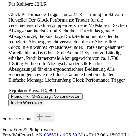
Für Kaliber::
22 LR
Glock Performance Trigger für .22 LR – Tuning direkt vom
Hersteller Der Glock Performance Trigger für die
verschiedenen Kalibergruppen setzt neue Maßstäbe in Sachen
Abzugscharakteristik und Sicherheit. Durch das gerade
Abzugszüngel, die knackige Rückstellung und das deutlich
reduzierte Abzugsgewicht verwandelt dieser Abzug Ihre
Glock in ein wahres Präzisionswunder. Trotz aller genannten
Vorteile bleibt das Glock Safe Action® System vollständig
erhalten. Produktmerkmale Abzugsgewicht von ca. 1.700–
1.800 g Verbesserte Abzugscharakteristik Flaches
Abzugszüngel für eine ergonomischere Bedienung Alle
Sicherungen sowie die Glock-Garantie bleiben erhalten
Einfache Montage Lieferumfang Glock Performance Trigger
Regulärer Preis:
115,90 €
Preise inkl. MwSt. zzgl. Versandkosten
In den Warenkorb
Service-Hotline
Felix Frey & Philipp Vater
Frey Waffenwelt e.K.
036691 - 4 25 50
Mo - Fr 13:00 - 18:00 Uhr