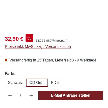
Verkaufspreis:
%
32,90 €
Regulärer Preis:
34,99 €
(5.97% gespart)
Preise inkl. MwSt. zzgl. Versandkosten
Versandfertig in 25 Tagen, Lieferzeit 3 - 9 Werktage
auswählen
Farbe
Schwarz
OD Grün
FDE
Produkt Anzahl: Gib den gewünschten Wert e
E-Mail Anfrage stellen