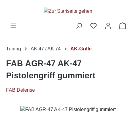
Zum Hauptinhalt springen
Ware
Tuning
AK 47 / AK 74
AK-Griffe
FAB AGR-47 AK-47
Pistolengriff gummiert
FAB Defense
Bildergalerie überspringen