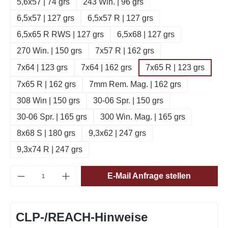
5,6x57 | 74 grs
243 Win. | 96 grs
6,5x57 | 127 grs
6,5x57 R | 127 grs
6,5x65 R RWS | 127 grs
6,5x68 | 127 grs
270 Win. | 150 grs
7x57 R | 162 grs
7x64 | 123 grs
7x64 | 162 grs
7x65 R | 123 grs
7x65 R | 162 grs
7mm Rem. Mag. | 162 grs
308 Win | 150 grs
30-06 Spr. | 150 grs
30-06 Spr. | 165 grs
300 Win. Mag. | 165 grs
8x68 S | 180 grs
9,3x62 | 247 grs
9,3x74 R | 247 grs
Produkt Anzahl: Gib den gewünschten Wert e
E-Mail Anfrage stellen
CLP-/REACH-Hinweise