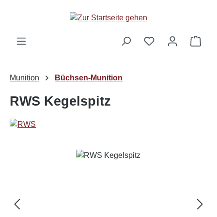
Zum Hauptinhalt springen
Ware
Munition
Büchsen-Munition
RWS Kegelspitz
Bildergalerie überspringen