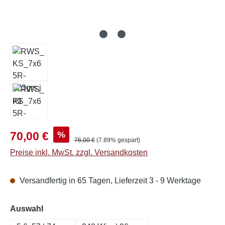
Verkaufspreis:
%
70,00 €
Regulärer Preis:
76,00 €
(7.89% gespart)
Preise inkl. MwSt. zzgl. Versandkosten
Versandfertig in 65 Tagen, Lieferzeit 3 - 9 Werktage
auswählen
Auswahl