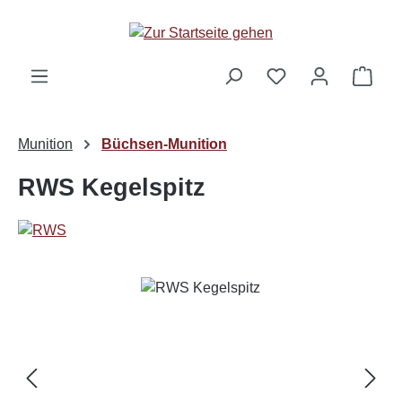
Zum Hauptinhalt springen
Ware
Munition
Büchsen-Munition
RWS Kegelspitz
Bildergalerie überspringen