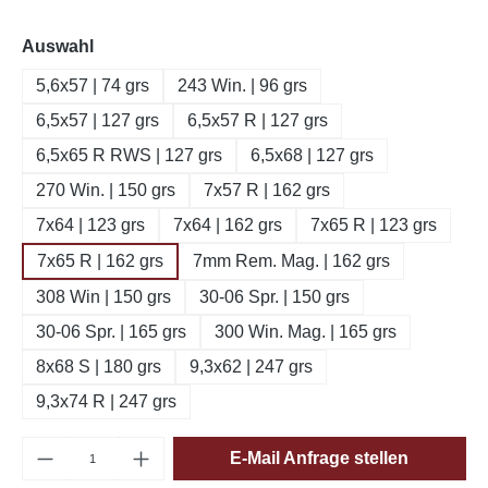
auswählen
Auswahl
5,6x57 | 74 grs
243 Win. | 96 grs
6,5x57 | 127 grs
6,5x57 R | 127 grs
6,5x65 R RWS | 127 grs
6,5x68 | 127 grs
270 Win. | 150 grs
7x57 R | 162 grs
7x64 | 123 grs
7x64 | 162 grs
7x65 R | 123 grs
7x65 R | 162 grs
7mm Rem. Mag. | 162 grs
308 Win | 150 grs
30-06 Spr. | 150 grs
30-06 Spr. | 165 grs
300 Win. Mag. | 165 grs
8x68 S | 180 grs
9,3x62 | 247 grs
9,3x74 R | 247 grs
Produkt Anzahl: Gib den gewünschten Wert e
E-Mail Anfrage stellen