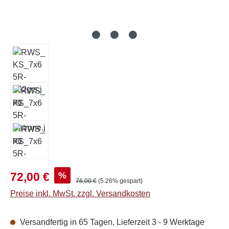
Verkaufspreis:
%
72,00 €
Regulärer Preis:
76,00 €
(5.26% gespart)
Preise inkl. MwSt. zzgl. Versandkosten
Versandfertig in 65 Tagen, Lieferzeit 3 - 9 Werktage