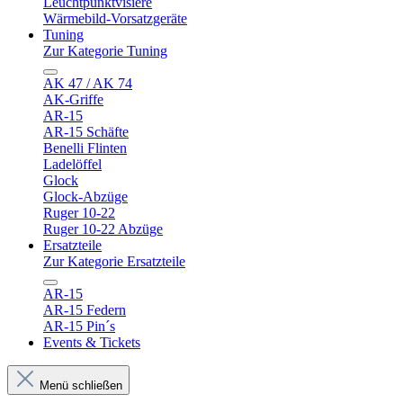
Leuchtpunktvisiere
Wärmebild-Vorsatzgeräte
Tuning
Zur Kategorie Tuning
AK 47 / AK 74
AK-Griffe
AR-15
AR-15 Schäfte
Benelli Flinten
Ladelöffel
Glock
Glock-Abzüge
Ruger 10-22
Ruger 10-22 Abzüge
Ersatzteile
Zur Kategorie Ersatzteile
AR-15
AR-15 Federn
AR-15 Pin´s
Events & Tickets
Menü schließen