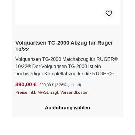
Volquartsen TG-2000 Abzug für Ruger
10/22
Volquartsen TG-2000 Matchabzug für RUGER®
10/22® Der Volquartsen TG-2000 ist ein
hochwertiger Komplettabzug für die RUGER®
10/22® und wurde für ein sauberes,
Verkaufspreis:
Regulärer Preis:
390,00 €
399,00 €
(2.26% gespart)
gleichmäßiges und wiederholgenaues
Preise inkl. MwSt. zzgl. Versandkosten
Abzugsverhalten entwickelt. Das CNC-gefertigte
Abzugsgehäuse enthält präzise bearbeitete
Ausführung wählen
Komponenten, die einen klaren Druckpunkt und
einen sauberen Auslöseweg ermöglichen. Die
fein abstimmbare Abzugscharakteristik erlaubt
eine individuelle Anpassung an unterschiedliche