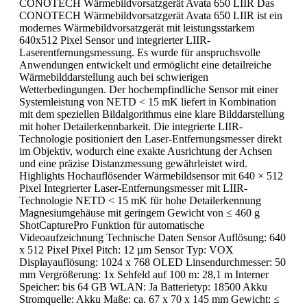
CONOTECH Wärmebildvorsatzgerät Avata 650 LIIR Das
CONOTECH Wärmebildvorsatzgerät Avata 650 LIIR ist ein
modernes Wärmebildvorsatzgerät mit leistungsstarkem
640x512 Pixel Sensor und integrierter LIIR-
Laserentfernungsmessung. Es wurde für anspruchsvolle
Anwendungen entwickelt und ermöglicht eine detailreiche
Wärmebilddarstellung auch bei schwierigen
Wetterbedingungen. Der hochempfindliche Sensor mit einer
Systemleistung von NETD < 15 mK liefert in Kombination
mit dem speziellen Bildalgorithmus eine klare Bilddarstellung
mit hoher Detailerkennbarkeit. Die integrierte LIIR-
Technologie positioniert den Laser-Entfernungsmesser direkt
im Objektiv, wodurch eine exakte Ausrichtung der Achsen
und eine präzise Distanzmessung gewährleistet wird.
Highlights Hochauflösender Wärmebildsensor mit 640 × 512
Pixel Integrierter Laser-Entfernungsmesser mit LIIR-
Technologie NETD < 15 mK für hohe Detailerkennung
Magnesiumgehäuse mit geringem Gewicht von ≤ 460 g
ShotCapturePro Funktion für automatische
Videoaufzeichnung Technische Daten Sensor Auflösung: 640
x 512 Pixel Pixel Pitch: 12 µm Sensor Typ: VOX
Displayauflösung: 1024 x 768 OLED Linsendurchmesser: 50
mm Vergrößerung: 1x Sehfeld auf 100 m: 28,1 m Interner
Speicher: bis 64 GB WLAN: Ja Batterietyp: 18500 Akku
Stromquelle: Akku Maße: ca. 67 x 70 x 145 mm Gewicht: ≤