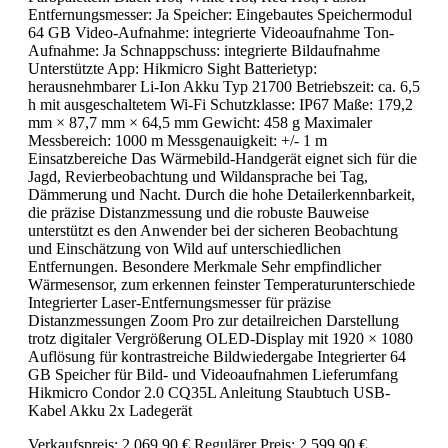
Entfernungsmesser: Ja Speicher: Eingebautes Speichermodul
64 GB Video-Aufnahme: integrierte Videoaufnahme Ton-
Aufnahme: Ja Schnappschuss: integrierte Bildaufnahme
Unterstützte App: Hikmicro Sight Batterietyp:
herausnehmbarer Li-Ion Akku Typ 21700 Betriebszeit: ca. 6,5
h mit ausgeschaltetem Wi-Fi Schutzklasse: IP67 Maße: 179,2
mm × 87,7 mm × 64,5 mm Gewicht: 458 g Maximaler
Messbereich: 1000 m Messgenauigkeit: +/- 1 m
Einsatzbereiche Das Wärmebild-Handgerät eignet sich für die
Jagd, Revierbeobachtung und Wildansprache bei Tag,
Dämmerung und Nacht. Durch die hohe Detailerkennbarkeit,
die präzise Distanzmessung und die robuste Bauweise
unterstützt es den Anwender bei der sicheren Beobachtung
und Einschätzung von Wild auf unterschiedlichen
Entfernungen. Besondere Merkmale Sehr empfindlicher
Wärmesensor, zum erkennen feinster Temperaturunterschiede
Integrierter Laser-Entfernungsmesser für präzise
Distanzmessungen Zoom Pro zur detailreichen Darstellung
trotz digitaler Vergrößerung OLED-Display mit 1920 × 1080
Auflösung für kontrastreiche Bildwiedergabe Integrierter 64
GB Speicher für Bild- und Videoaufnahmen Lieferumfang
Hikmicro Condor 2.0 CQ35L Anleitung Staubtuch USB-
Kabel Akku 2x Ladegerät
Verkaufspreis:
2.069,90 €
Regulärer Preis:
2.599,90 €