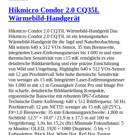
Hikmicro Condor 2.0 CQ35L
Wärmebild-Handgerät
Hikmicro Condor 2.0 CQ35L Wärmebild-Handgerät Das
Hikmicro Condor 2.0 CQ35L ist ein leistungsstarkes
Wärmebild-Handgerät für die Jagd und Naturbeobachtung.
Mit seinem 640 x 512 VOx-Sensor, 35 mm Brennweite,
integrierten Laser-Entfernungsmesser bis 1.000 m und einer
thermischen Sensitivität von ≤15 mK ermöglicht es eine
detailreiche Bilddarstellung und eine präzise Einschätzung
von Wild und Umgebung. Highlights 640 x 512 VOx-Sensor
mit 12 µm Pixelintervall Sehr hohe thermische Sensitivität
von weniger als 15 mK Integrierter Laser-Entfernungsmesser
bis 1.000 m mit ±1 m Genauigkeit Zoom Pro und Image Pro
für scharfe, detailreiche Bilddarstellung Kompakte,
ergonomische Bauweise mit robustem IP67-Gehäuse
Technische Daten Auflösung: 640 x 512 Bildfrequenz: 50 Hz
Pixelintervall: 12 µm NETD: weniger als 15 mK (@25°C),
F#=1,0 Brennweite: 35 mm Erkennungsreichweite: 1.800 m
Sichtfeld: 12.5° × 10.0° / 21,9 m x 17,5 m auf 100 m
Vergrößerung: 1,9x bis 15,2x (8x) Minimale Fokusdistanz: 5
m Monitor: OLED, 1920 × 1080 Dioptrien: -5 bis +3
Farbpaletten: Black Hot, White Hot, Red Hot, Fusion