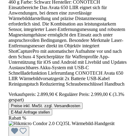
460 g Farbe: Schwarz Hersteller: CONOTECH
Einsatzbereiche Das Avata 650 LIIR eignet sich für
Anwendungen, bei denen eine zuverlässige
Wärmebilddarstellung und präzise Distanzmessung
erforderlich sind. Die Kombination aus leistungsstarkem
Sensor, integrierter Laser-Entfernungsmessung und robustem
Magnesiumgehäuse ermöglicht den Einsatz auch unter
anspruchsvollen Bedingungen. Besondere Merkmale Laser-
Entfernungsmesser direkt im Objektiv integriert
ShotCapturePro mit automatischer Aufnahme vor und nach
dem Schuss 4 Speicherplätze für Waffenprofile App-
Unterstützung für iOS und Android mit Livebild und Updates
Austauschbares Akku-System mit USB-C
Schnellladefunktion Lieferumfang CONOTECH Avata 650
LIIR Wärmebildvorsatzgerät 2x Batterie USB-Kabel
Reinigungstuch Reduzierring Schraubenschlüssel Handbuch
Verkaufspreis:
2.899,90 €
Regulärer Preis:
2.999,00 €
(3.3%
gespart)
Preise inkl. MwSt. zzgl. Versandkosten
E-Mail Anfrage stellen
Rabatt
%