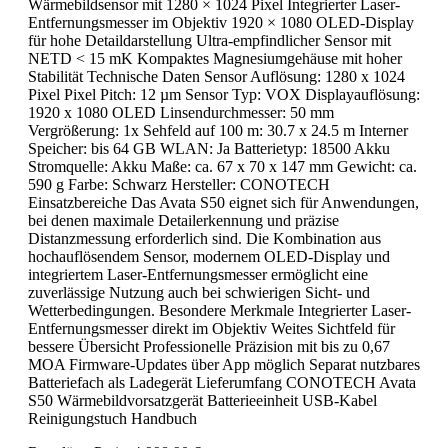
Wärmebildsensor mit 1280 × 1024 Pixel Integrierter Laser-
Entfernungsmesser im Objektiv 1920 × 1080 OLED-Display
für hohe Detaildarstellung Ultra-empfindlicher Sensor mit
NETD < 15 mK Kompaktes Magnesiumgehäuse mit hoher
Stabilität Technische Daten Sensor Auflösung: 1280 x 1024
Pixel Pixel Pitch: 12 µm Sensor Typ: VOX Displayauflösung:
1920 x 1080 OLED Linsendurchmesser: 50 mm
Vergrößerung: 1x Sehfeld auf 100 m: 30.7 x 24.5 m Interner
Speicher: bis 64 GB WLAN: Ja Batterietyp: 18500 Akku
Stromquelle: Akku Maße: ca. 67 x 70 x 147 mm Gewicht: ca.
590 g Farbe: Schwarz Hersteller: CONOTECH
Einsatzbereiche Das Avata S50 eignet sich für Anwendungen,
bei denen maximale Detailerkennung und präzise
Distanzmessung erforderlich sind. Die Kombination aus
hochauflösendem Sensor, modernem OLED-Display und
integriertem Laser-Entfernungsmesser ermöglicht eine
zuverlässige Nutzung auch bei schwierigen Sicht- und
Wetterbedingungen. Besondere Merkmale Integrierter Laser-
Entfernungsmesser direkt im Objektiv Weites Sichtfeld für
bessere Übersicht Professionelle Präzision mit bis zu 0,67
MOA Firmware-Updates über App möglich Separat nutzbares
Batteriefach als Ladegerät Lieferumfang CONOTECH Avata
S50 Wärmebildvorsatzgerät Batterieeinheit USB-Kabel
Reinigungstuch Handbuch