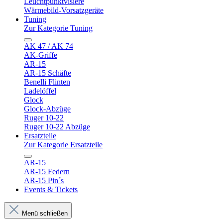
Leuchtpunktvisiere
Wärmebild-Vorsatzgeräte
Tuning
Zur Kategorie Tuning
AK 47 / AK 74
AK-Griffe
AR-15
AR-15 Schäfte
Benelli Flinten
Ladelöffel
Glock
Glock-Abzüge
Ruger 10-22
Ruger 10-22 Abzüge
Ersatzteile
Zur Kategorie Ersatzteile
AR-15
AR-15 Federn
AR-15 Pin´s
Events & Tickets
Menü schließen