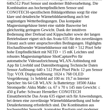
640x512 Pixel Sensor und moderner Bildverarbeitung. Die
Kombination aus hochempfindlichem Sensor und
CONOTECH-spezifischem Bildalgorithmus sorgt für eine
klare und detailreiche Wärmebilddarstellung auch bei
ungünstigen Wetterbedingungen. Das kompakte
Magnesiumgehäuse bietet eine stabile Bauweise bei
gleichzeitig geringem Gewicht. Dank der intuitiven
Bedienung über Drehrad und Kippschalter sowie der langen
Betriebsdauer eignet sich das Avata 635 für den zuverlässigen
Einsatz auch unter anspruchsvollen Bedingungen. Highlights
Hochauflösender Wärmebildsensor mit 640 × 512 Pixel Sehr
hohe Empfindlichkeit mit NETD < 15 mK Leichtes und
robustes Magnesiumgehäuse ShotCapturePro für
automatische Videoaufzeichnung WLAN-Anbindung mit
App für Livebild und Datenübertragung Technische Daten
Sensor Auflösung: 640 x 512 Pixel Pixel Pitch: 12 µm Sensor
Typ: VOX Displayauflösung: 1024 x 768 OLED
Vergrößerung: 1x Sehfeld auf 100 m: 19,7 m Interner
Speicher: bis 64 GB WLAN: Ja Batterietyp: 18500 Akku
Stromquelle: Akku Maße: ca. 67 x 70 x 145 mm Gewicht: ≤
450 g Farbe: Schwarz Hersteller: CONOTECH
Einsatzbereiche Das Avata 635 eignet sich für Anwendungen,
bei denen eine zuverlässige Wärmebilddarstellung und hohe
Detailerkennung erforderlich sind. Die Kombination aus
hochsensibler Sensorik, kompakter Bauform und moderner