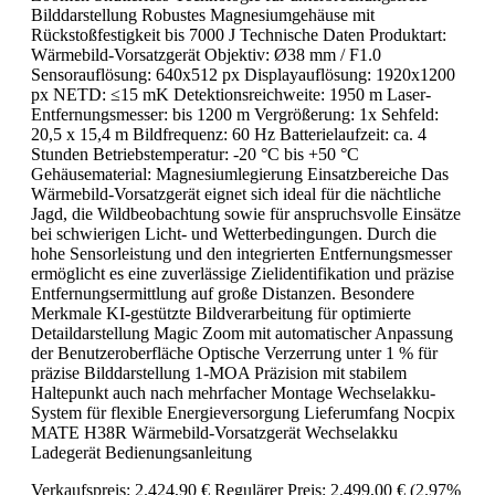
Bilddarstellung Robustes Magnesiumgehäuse mit
Rückstoßfestigkeit bis 7000 J Technische Daten Produktart:
Wärmebild-Vorsatzgerät Objektiv: Ø38 mm / F1.0
Sensorauflösung: 640x512 px Displayauflösung: 1920x1200
px NETD: ≤15 mK Detektionsreichweite: 1950 m Laser-
Entfernungsmesser: bis 1200 m Vergrößerung: 1x Sehfeld:
20,5 x 15,4 m Bildfrequenz: 60 Hz Batterielaufzeit: ca. 4
Stunden Betriebstemperatur: -20 °C bis +50 °C
Gehäusematerial: Magnesiumlegierung Einsatzbereiche Das
Wärmebild-Vorsatzgerät eignet sich ideal für die nächtliche
Jagd, die Wildbeobachtung sowie für anspruchsvolle Einsätze
bei schwierigen Licht- und Wetterbedingungen. Durch die
hohe Sensorleistung und den integrierten Entfernungsmesser
ermöglicht es eine zuverlässige Zielidentifikation und präzise
Entfernungsermittlung auf große Distanzen. Besondere
Merkmale KI-gestützte Bildverarbeitung für optimierte
Detaildarstellung Magic Zoom mit automatischer Anpassung
der Benutzeroberfläche Optische Verzerrung unter 1 % für
präzise Bilddarstellung 1-MOA Präzision mit stabilem
Haltepunkt auch nach mehrfacher Montage Wechselakku-
System für flexible Energieversorgung Lieferumfang Nocpix
MATE H38R Wärmebild-Vorsatzgerät Wechselakku
Ladegerät Bedienungsanleitung
Verkaufspreis:
2.424,90 €
Regulärer Preis:
2.499,00 €
(2.97%