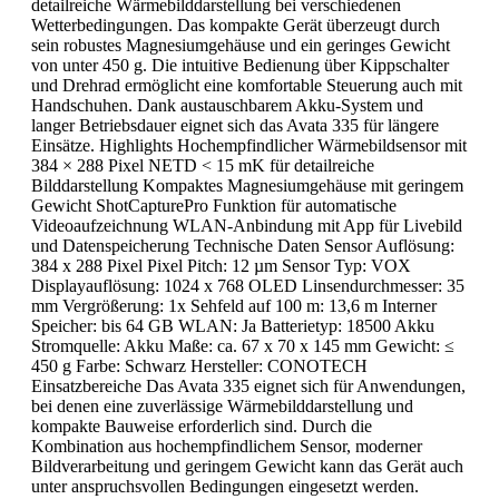
detailreiche Wärmebilddarstellung bei verschiedenen
Wetterbedingungen. Das kompakte Gerät überzeugt durch
sein robustes Magnesiumgehäuse und ein geringes Gewicht
von unter 450 g. Die intuitive Bedienung über Kippschalter
und Drehrad ermöglicht eine komfortable Steuerung auch mit
Handschuhen. Dank austauschbarem Akku-System und
langer Betriebsdauer eignet sich das Avata 335 für längere
Einsätze. Highlights Hochempfindlicher Wärmebildsensor mit
384 × 288 Pixel NETD < 15 mK für detailreiche
Bilddarstellung Kompaktes Magnesiumgehäuse mit geringem
Gewicht ShotCapturePro Funktion für automatische
Videoaufzeichnung WLAN-Anbindung mit App für Livebild
und Datenspeicherung Technische Daten Sensor Auflösung:
384 x 288 Pixel Pixel Pitch: 12 µm Sensor Typ: VOX
Displayauflösung: 1024 x 768 OLED Linsendurchmesser: 35
mm Vergrößerung: 1x Sehfeld auf 100 m: 13,6 m Interner
Speicher: bis 64 GB WLAN: Ja Batterietyp: 18500 Akku
Stromquelle: Akku Maße: ca. 67 x 70 x 145 mm Gewicht: ≤
450 g Farbe: Schwarz Hersteller: CONOTECH
Einsatzbereiche Das Avata 335 eignet sich für Anwendungen,
bei denen eine zuverlässige Wärmebilddarstellung und
kompakte Bauweise erforderlich sind. Durch die
Kombination aus hochempfindlichem Sensor, moderner
Bildverarbeitung und geringem Gewicht kann das Gerät auch
unter anspruchsvollen Bedingungen eingesetzt werden.