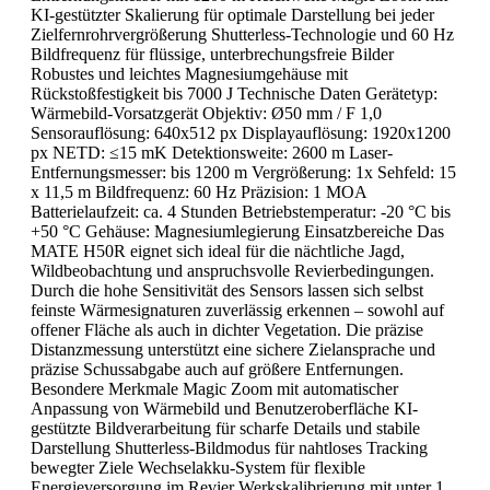
KI-gestützter Skalierung für optimale Darstellung bei jeder
Zielfernrohrvergrößerung Shutterless-Technologie und 60 Hz
Bildfrequenz für flüssige, unterbrechungsfreie Bilder
Robustes und leichtes Magnesiumgehäuse mit
Rückstoßfestigkeit bis 7000 J Technische Daten Gerätetyp:
Wärmebild-Vorsatzgerät Objektiv: Ø50 mm / F 1,0
Sensorauflösung: 640x512 px Displayauflösung: 1920x1200
px NETD: ≤15 mK Detektionsweite: 2600 m Laser-
Entfernungsmesser: bis 1200 m Vergrößerung: 1x Sehfeld: 15
x 11,5 m Bildfrequenz: 60 Hz Präzision: 1 MOA
Batterielaufzeit: ca. 4 Stunden Betriebstemperatur: -20 °C bis
+50 °C Gehäuse: Magnesiumlegierung Einsatzbereiche Das
MATE H50R eignet sich ideal für die nächtliche Jagd,
Wildbeobachtung und anspruchsvolle Revierbedingungen.
Durch die hohe Sensitivität des Sensors lassen sich selbst
feinste Wärmesignaturen zuverlässig erkennen – sowohl auf
offener Fläche als auch in dichter Vegetation. Die präzise
Distanzmessung unterstützt eine sichere Zielansprache und
präzise Schussabgabe auch auf größere Entfernungen.
Besondere Merkmale Magic Zoom mit automatischer
Anpassung von Wärmebild und Benutzeroberfläche KI-
gestützte Bildverarbeitung für scharfe Details und stabile
Darstellung Shutterless-Bildmodus für nahtloses Tracking
bewegter Ziele Wechselakku-System für flexible
Energieversorgung im Revier Werkskalibrierung mit unter 1