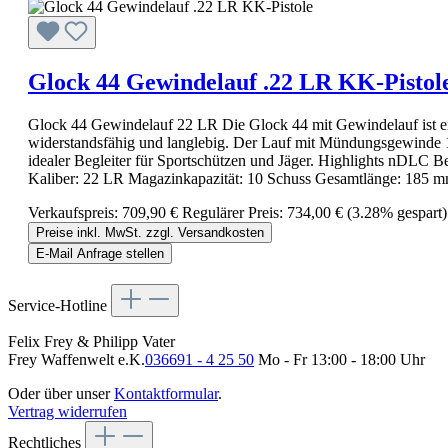
Glock 44 Gewindelauf .22 LR KK-Pistol
Glock 44 Gewindelauf 22 LR Die Glock 44 mit Gewindelauf ist ein
widerstandsfähig und langlebig. Der Lauf mit Mündungsgewinde 1
idealer Begleiter für Sportschützen und Jäger. Highlights nDLC
Kaliber: 22 LR Magazinkapazität: 10 Schuss Gesamtlänge: 185 mm
Verkaufspreis:
709,90 €
Regulärer Preis:
734,00 €
(3.28% gespart)
Preise inkl. MwSt. zzgl. Versandkosten
E-Mail Anfrage stellen
Service-Hotline
Felix Frey & Philipp Vater
Frey Waffenwelt e.K.
036691 - 4 25 50
Mo - Fr 13:00 - 18:00 Uhr
Oder über unser
Kontaktformular
.
Vertrag widerrufen
Rechtliches