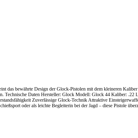
nt das bewährte Design der Glock-Pistolen mit dem kleineren Kaliber .
hen. Technische Daten Hersteller: Glock Modell: Glock 44 Kaliber: .
sfähigkeit Zuverlässige Glock-Technik Attraktive Einsteigerwaffe im
Schießsport oder als leichte Begleiterin bei der Jagd – diese Pistole übe