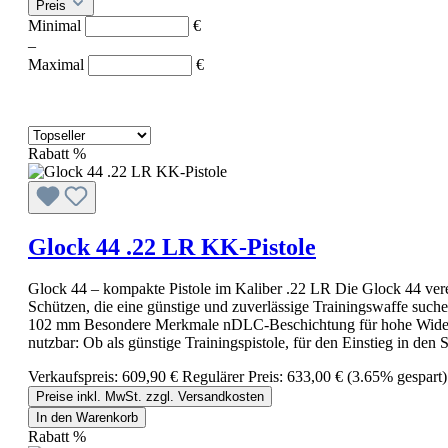
Preis
Minimal
€
–
Maximal
€
Rabatt
%
Glock 44 .22 LR KK-Pistole
Glock 44 – kompakte Pistole im Kaliber .22 LR Die Glock 44 verei
Schützen, die eine günstige und zuverlässige Trainingswaffe suc
102 mm Besondere Merkmale nDLC-Beschichtung für hohe Widerstand
nutzbar: Ob als günstige Trainingspistole, für den Einstieg in den 
Verkaufspreis:
609,90 €
Regulärer Preis:
633,00 €
(3.65% gespart)
Preise inkl. MwSt. zzgl. Versandkosten
In den Warenkorb
Rabatt
%