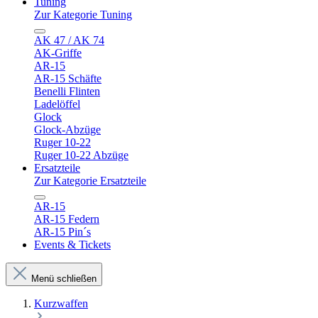
Tuning
Zur Kategorie Tuning
AK 47 / AK 74
AK-Griffe
AR-15
AR-15 Schäfte
Benelli Flinten
Ladelöffel
Glock
Glock-Abzüge
Ruger 10-22
Ruger 10-22 Abzüge
Ersatzteile
Zur Kategorie Ersatzteile
AR-15
AR-15 Federn
AR-15 Pin´s
Events & Tickets
Menü schließen
Kurzwaffen