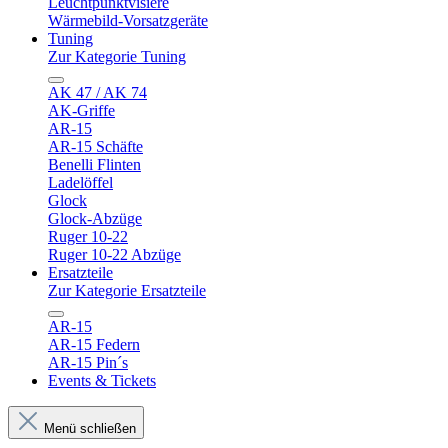
Leuchtpunktvisiere
Wärmebild-Vorsatzgeräte
Tuning
Zur Kategorie Tuning
AK 47 / AK 74
AK-Griffe
AR-15
AR-15 Schäfte
Benelli Flinten
Ladelöffel
Glock
Glock-Abzüge
Ruger 10-22
Ruger 10-22 Abzüge
Ersatzteile
Zur Kategorie Ersatzteile
AR-15
AR-15 Federn
AR-15 Pin´s
Events & Tickets
Menü schließen