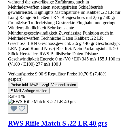
während die zuverlässige Zuführung auch in
Mehrladerwaffen einen störungsfreien Schießbetrieb
gewährleistet. Highlights Matchpatrone im Kaliber .22 LR für
Long-Range-Schießen LRN-Bleigeschoss mit 2,6 g / 40 gr
für präzise Trefferleistung Gestreckte Flugbahn und geringe
Windempfindlichkeit Sehr konstante
Mündungsgeschwindigkeit Zuverlässige Funktion auch in
Mehrladerwaffen Technische Daten Kaliber: .22 LR
Geschoss: LRN Geschossgewicht: 2,6 g / 40 gr Geschosstyp:
LRN (Lead Round Nose) Blei frei: Nein Packungsinhalt: 50
Stück Hersteller: RWS Ballistische Daten Distanz
Geschwindigkeit Energie 0 m (V0 / E0) 345 m/s 155 J 100 m
(V100 / E100) 277 m/s 100 J
Verkaufspreis:
9,90 €
Regulärer Preis:
10,70 €
(7.48%
gespart)
Preise inkl. MwSt. zzgl. Versandkosten
E-Mail Anfrage stellen
Rabatt
%
RWS Rifle Match S .22 LR 40 grs