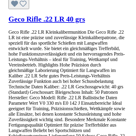
Geco Rifle .22 LR 40 grs
Geco Rifle .22 LR Kleinkalibermunition Die Geco Rifle .22
LR ist eine präzise und zuverlässige Kleinkaliberpatrone, die
speziell für das sportliche Schießen mit Langwaffen
entwickelt wurde. Sie bietet ein gleichmäßiges Trefferbild,
hohe Funktionszuverlässigkeit und ein hervorragendes Preis-
Leistungs-Verhältnis – ideal für Training, Wettkampf und
Vereinsbetrieb. Highlights Hohe Präzision durch
gleichmäßige Laborierung Optimiert für Langwaffen im
Kaliber .22 LR Sehr gutes Preis-Leistungs-Verhältnis
Zuverlässige Funktion auch bei hoher Schussbelastung
Technische Daten Kaliber: .22 LR Geschossgewicht: 40 grs
(Standard) Geschossart: Bleigeschoss Inhalt: 50 Patronen
Hersteller: Geco Modell: Rifle .22 LR Ballistische Daten
Parameter Wert V0 330 m/s E0 142 J Einsatzbereiche Ideal
geeignet für Training, Präzisionsschießen, Wettkämpfe sowie
alle Einsätze, bei denen konstante Schussleistung und hohe
Zuverlässigkeit wichtig sind. Besondere Merkmale Konstante
Fertigungsqualität Optimiert für präzise Trefferbilder aus
Langwaffen Beliebt bei Sportschützen und
Schießsportvereinen Lieferumfang 50 Schuss Geco Rifle .22