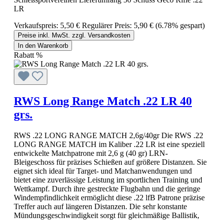
LR
Verkaufspreis:
5,50 €
Regulärer Preis:
5,90 €
(6.78% gespart)
Preise inkl. MwSt. zzgl. Versandkosten
In den Warenkorb
Rabatt
%
RWS Long Range Match .22 LR 40
grs.
RWS .22 LONG RANGE MATCH 2,6g/40gr Die RWS .22
LONG RANGE MATCH im Kaliber .22 LR ist eine speziell
entwickelte Matchpatrone mit 2,6 g (40 gr) LRN-
Bleigeschoss für präzises Schießen auf größere Distanzen. Sie
eignet sich ideal für Target- und Matchanwendungen und
bietet eine zuverlässige Leistung im sportlichen Training und
Wettkampf. Durch ihre gestreckte Flugbahn und die geringe
Windempfindlichkeit ermöglicht diese .22 lfB Patrone präzise
Treffer auch auf längeren Distanzen. Die sehr konstante
Mündungsgeschwindigkeit sorgt für gleichmäßige Ballistik,