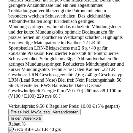
geringere Anzündmasse und ein neu abgestimmtes
Treibladungspulver überzeugt die Patrone mit einem
besonders weichen Schussverhalten. Das gleichmäßige
Abbrandverhalten sorgt für identisch geringes
Mündungsspringen, während das reduzierte Mündungsfeuer
und der kurze Mündungsblitz optimale Bedingungen für
präzise Serien im sportlichen Wettkampf schaffen. Highlights
Hochwertige Matchpatrone im Kaliber .22 LR für
Sportpistolen LRN-Bleigeschoss mit 2,6 g / 40 gr für
konstante Präzision Reduzierter Rückstoß für kontrolliertes
Schussverhalten Sehr gleichmäßiges Abbrandverhalten für
geringes Mündungsspringen Reduziertes Mündungsfeuer und
kurzer Mündungsblitz Technische Daten Kaliber: .22 LR
Geschoss: LRN Geschossgewicht: 2,6 g / 40 gr Geschosstyp:
LRN (Lead Round Nose) Blei frei: Nein Packungsinhalt: 50
Stück Hersteller: RWS Ballistische Daten Distanz
Geschwindigkeit Energie 0 m (V0 / E0) 260 m/s 88 J 100 m
(V100 / E100) 229 m/s 68 J
Verkaufspreis:
9,50 €
Regulärer Preis:
10,00 €
(5% gespart)
Preise inkl. MwSt. zzgl. Versandkosten
In den Warenkorb
Rabatt
%