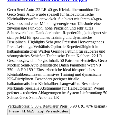
Geco Semi Auto .22 LR 40 grs Kleinkalibermunition Die
Geco Semi-Auto wurde speziell für halbautomatische
Kleinkaliberwaffen entwickelt. Sie bietet mit ihrem 40-grs-
Geschoss und einer Mündungsenergie von 159 Joule eine
zuverlässige Funktion, hohe Präzision und sehr gutes
Schussverhalten. Dank der hohen Repetierfähigkeit eignet sie
sich perfekt für sportliches Training und dynamische
Disziplinen. Highlights Sehr gute Präzision Hervorragendes
Preis-Leistungs-Verhältnis Optimale Repetierfähigkeit in
halbautomatischen Waffen Geringe Fettung für sauberes und
störungsfreies Schießen Technische Daten Kaliber: .22 LR
Geschossgewicht: 40 grs Inhalt: 50 Patronen Hersteller: Geco
Modell: Semi-Auto Ballistische Daten Parameter Wert V0
350 m/s E0 159 J Einsatzbereiche Ideal für sportliches
Kleinkaliberschießen, intensives Training und dynamische
KK-Disziplinen. Besonders geeignet für alle
halbautomatischen Kleinkaliber-Langwaffen. Besondere
Merkmale Spezielle Abstimmung für Halbautomaten Wenig
gefettet – reduziert Ablagerungen im System Lieferumfang 50
Schuss Geco Semi Auto .22 LR
Verkaufspreis:
5,50 €
Regulärer Preis:
5,90 €
(6.78% gespart)
Preise inkl. MwSt. zzgl. Versandkosten