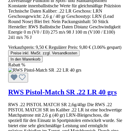
Zuverlässige Funktion in Sport- und Standardpistolen
Konstante innenballistische Werte für gleichmäßige Präzision
Technische Daten Kaliber: .22 LR Geschoss: LRN
Geschossgewicht: 2,6 g / 40 gr Geschosstyp: LRN (Lead
Round Nose) Blei frei: Nein Packungsinhalt: 50 Stück
Hersteller: RWS Ballistische Daten Distanz Geschwindigkeit
Energie 0 m (V0 / E0) 275 m/s 98 J 100 m (V100 / E100)
241 m/s 76 J
Verkaufspreis:
9,50 €
Regulärer Preis:
9,80 €
(3.06% gespart)
Preise inkl. MwSt. zzgl. Versandkosten
In den Warenkorb
Rabatt
%
RWS Pistol-Match SR .22 LR 40 grs
RWS .22 PISTOL MATCH SR 2,6g/40gr Die RWS .22
PISTOL MATCH SR im Kaliber .22 LR ist eine hochwertige
Matchpatrone mit 2,6 g (40 gr) LRN-Bleigeschoss, die
speziell für den Einsatz in Sportpistolen entwickelt wurde. Sie
bietet eine sehr gleichmäßige Leistung und ermöglicht
präzises Schießen im Target- und Matchbereich. Durch eine