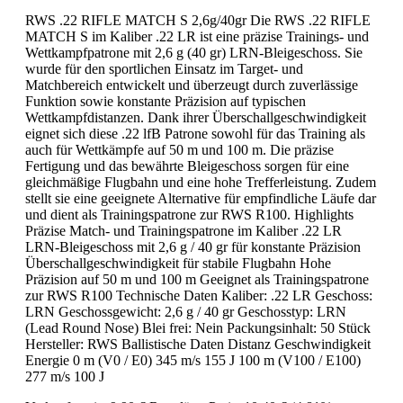
RWS .22 RIFLE MATCH S 2,6g/40gr Die RWS .22 RIFLE
MATCH S im Kaliber .22 LR ist eine präzise Trainings- und
Wettkampfpatrone mit 2,6 g (40 gr) LRN-Bleigeschoss. Sie
wurde für den sportlichen Einsatz im Target- und
Matchbereich entwickelt und überzeugt durch zuverlässige
Funktion sowie konstante Präzision auf typischen
Wettkampfdistanzen. Dank ihrer Überschallgeschwindigkeit
eignet sich diese .22 lfB Patrone sowohl für das Training als
auch für Wettkämpfe auf 50 m und 100 m. Die präzise
Fertigung und das bewährte Bleigeschoss sorgen für eine
gleichmäßige Flugbahn und eine hohe Trefferleistung. Zudem
stellt sie eine geeignete Alternative für empfindliche Läufe dar
und dient als Trainingspatrone zur RWS R100. Highlights
Präzise Match- und Trainingspatrone im Kaliber .22 LR
LRN-Bleigeschoss mit 2,6 g / 40 gr für konstante Präzision
Überschallgeschwindigkeit für stabile Flugbahn Hohe
Präzision auf 50 m und 100 m Geeignet als Trainingspatrone
zur RWS R100 Technische Daten Kaliber: .22 LR Geschoss:
LRN Geschossgewicht: 2,6 g / 40 gr Geschosstyp: LRN
(Lead Round Nose) Blei frei: Nein Packungsinhalt: 50 Stück
Hersteller: RWS Ballistische Daten Distanz Geschwindigkeit
Energie 0 m (V0 / E0) 345 m/s 155 J 100 m (V100 / E100)
277 m/s 100 J