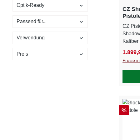
Optik-Ready
CZ Sh
Pistol
Passend für...
CZ Pisto
Shadow 
Verwendung
Kaliber
für den
Verkauf
1.899,
Preis
entwick
Preise i
erfolgr
sie ein
optimie
die Mög
verschi
präzise
Eigeng
Rabatt
%
Balance
hervorr
dynamis
Disziplinen. Highli