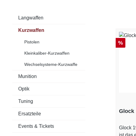
Langwaffen
Kurzwaffen
Pistolen
Rabatt
%
Kleinkaliber-Kurzwaffen
Wechselsysteme-Kurzwaffe
Munition
Optik
Tuning
Glock 
Ersatzteile
Events & Tickets
Glock 19X 9
ist das