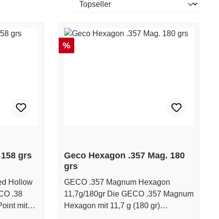
Rabatt
%
 158 grs
Geco Hexagon .357 Mag. 180
grs
ed Hollow
GECO .357 Magnum Hexagon
11,7g/180gr Die GECO .357 Magnum
oint mit
Hexagon mit 11,7 g (180 gr)
ewicht ist
Geschossgewicht ist eine