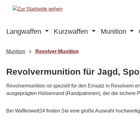
m Hauptinhalt springen
Zur Suche springen
Zur Hauptnavigation springen
Langwaffen
Kurzwaffen
Munition
Munition
Revolver-Munition
Revolvermunition für Jagd, Spo
Revolvermunition ist speziell für den Einsatz in Revolvern 
ausgeprägten Hülsenrand (Randpatronen), der die sichere Po
Bei Waffenwelt24 finden Sie eine große Auswahl hochwertige