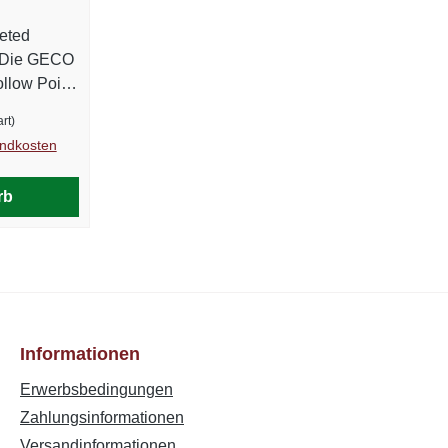
e für
sind. Highlights Hochleistungs-
Präzisionspatrone im Kaliber .357
eted
oint-
Magnum HEXAGON-
Geschossdesign für maximale
llow Point
insatz
Präzision 11,7 g / 180 gr Hollow
ossgewicht
rt)
Point Präzisionsgeschoss Sehr hohe
unition für
andkosten
Wiederholgenauigkeit im sportlichen
m Target-
 158 gr
Einsatz Entwickelt mit deutscher
ewährte
t (JHP)
rb
Ingenieurskunst und Schweizer
ign sorgt
Präzision Technische Daten Kaliber:
nd
.357 Mag. Geschoss: JHP
Geschossgewicht: 11,7 g / 180 gr
erpunkt des
Energie 0 m (V0 / E0) 295 m/s 444 J
Geschosstyp: Hollow Point (JHP)
rlagert,
Blei frei: Nein Packungsinhalt: 50
gstabilität
Stück Hersteller: GECO Ballistische
iese
Informationen
Daten Distanz Geschwindigkeit
erschafft
Energie 0 m (V0 / E0) 340 m/s 676 J
Erwerbsbedingungen
lichen
Zahlungsinformationen
ielen
Versandinformationen