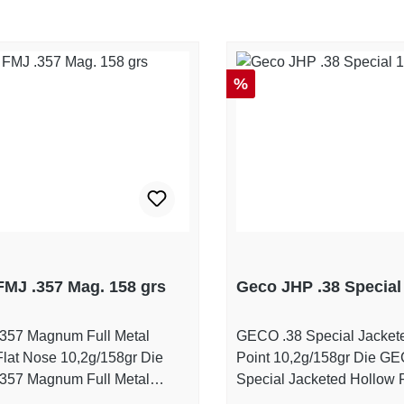
Rabatt
%
MJ .357 Mag. 158 grs
Geco JHP .38 Special
357 Magnum Full Metal
GECO .38 Special Jacket
lat Nose 10,2g/158gr Die
Point 10,2g/158gr Die GECO .38
357 Magnum Full Metal
Special Jacketed Hollow P
lat Nose mit 10,2 g (158 gr)
10,2 g (158 gr) Geschossg