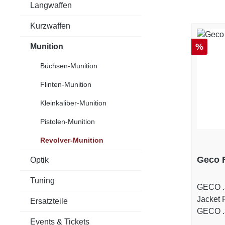
Langwaffen
Kurzwaffen
Rabatt
%
Munition
Büchsen-Munition
Flinten-Munition
Kleinkaliber-Munition
Pistolen-Munition
Revolver-Munition
Geco F
Optik
Tuning
GECO .
Jacket F
Ersatzteile
GECO .
Events & Tickets
Jacket F