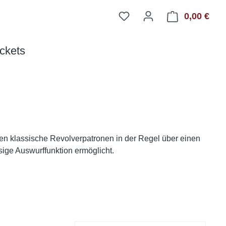
0,00 €
Ware
ckets
gen klassische Revolverpatronen in der Regel über einen
ige Auswurffunktion ermöglicht.