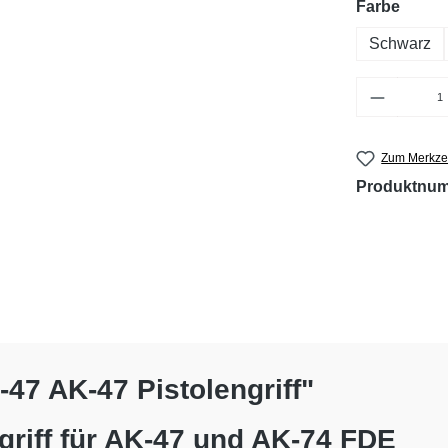
auswä
Farbe
Schwarz
Produkt 
Zum Merkzet
Produktnu
47 AK-47 Pistolengriff"
riff für AK-47 und AK-74 FDE