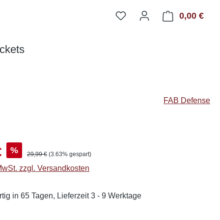
0,00 €
Ware
ckets
FAB Defense
s:
€
%
Regulärer Preis:
29,99 €
(3.63% gespart)
 MwSt. zzgl. Versandkosten
tig in 65 Tagen, Lieferzeit 3 - 9 Werktage