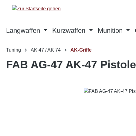
m Hauptinhalt springen
Zur Suche springen
Zur Hauptnavigation springen
Langwaffen
Kurzwaffen
Munition
Tuning
AK 47 / AK 74
AK-Griffe
FAB AG-47 AK-47 Pistole
Bildergalerie überspringen