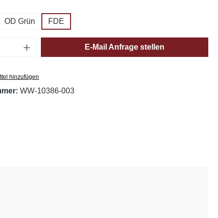
hlen
OD Grün
FDE
Anzahl: Gib den gewünschten Wert ein oder
E-Mail Anfrage stellen
tel hinzufügen
mmer:
WW-10386-003