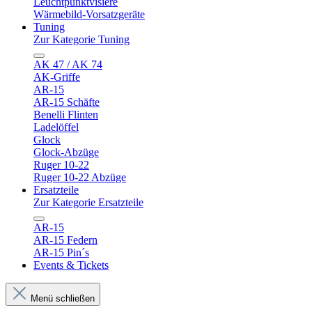
Leuchtpunktvisiere
Wärmebild-Vorsatzgeräte
Tuning
Zur Kategorie Tuning
AK 47 / AK 74
AK-Griffe
AR-15
AR-15 Schäfte
Benelli Flinten
Ladelöffel
Glock
Glock-Abzüge
Ruger 10-22
Ruger 10-22 Abzüge
Ersatzteile
Zur Kategorie Ersatzteile
AR-15
AR-15 Federn
AR-15 Pin´s
Events & Tickets
Menü schließen