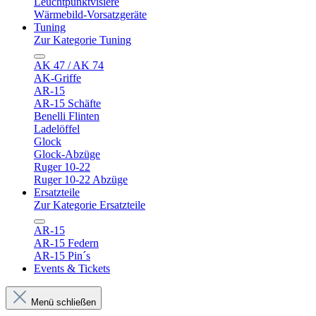
Leuchtpunktvisiere
Wärmebild-Vorsatzgeräte
Tuning
Zur Kategorie Tuning
AK 47 / AK 74
AK-Griffe
AR-15
AR-15 Schäfte
Benelli Flinten
Ladelöffel
Glock
Glock-Abzüge
Ruger 10-22
Ruger 10-22 Abzüge
Ersatzteile
Zur Kategorie Ersatzteile
AR-15
AR-15 Federn
AR-15 Pin´s
Events & Tickets
Menü schließen