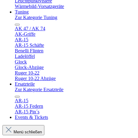
Leuchtpunktvisiere
Wärmebild-Vorsatzgeräte
Tuning
Zur Kategorie Tuning
AK 47 / AK 74
AK-Griffe
AR-15
AR-15 Schäfte
Benelli Flinten
Ladelöffel
Glock
Glock-Abzüge
Ruger 10-22
Ruger 10-22 Abzüge
Ersatzteile
Zur Kategorie Ersatzteile
AR-15
AR-15 Federn
AR-15 Pin´s
Events & Tickets
Menü schließen