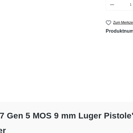
Produkt 
Zum Merkzet
Produktnu
17 Gen 5 MOS 9 mm Luger Pistole
er