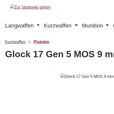
m Hauptinhalt springen
Zur Suche springen
Zur Hauptnavigation springen
Langwaffen
Kurzwaffen
Munition
Kurzwaffen
Pistolen
Glock 17 Gen 5 MOS 9 m
Bildergalerie überspringen