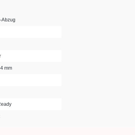
t-Abzug
r
114 mm
-Ready