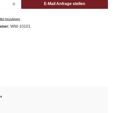
Anzahl: Gib den gewünschten Wert ein oder
E-Mail Anfrage stellen
tel hinzufügen
mmer:
WW-10101
"