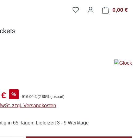
0,00 €
Ware
ckets
s:
 €
%
Regulärer Preis:
916,00 €
(2.85% gespart)
 MwSt. zzgl. Versandkosten
tig in 65 Tagen, Lieferzeit 3 - 9 Werktage