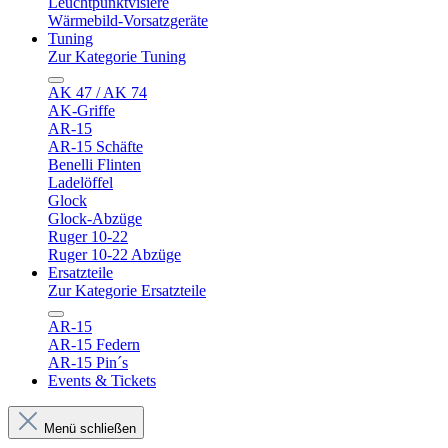
Leuchtpunktvisiere
Wärmebild-Vorsatzgeräte
Tuning
Zur Kategorie Tuning
AK 47 / AK 74
AK-Griffe
AR-15
AR-15 Schäfte
Benelli Flinten
Ladelöffel
Glock
Glock-Abzüge
Ruger 10-22
Ruger 10-22 Abzüge
Ersatzteile
Zur Kategorie Ersatzteile
AR-15
AR-15 Federn
AR-15 Pin´s
Events & Tickets
Menü schließen