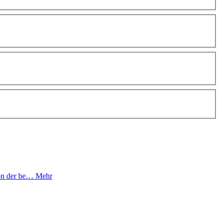
sion der be…
Mehr