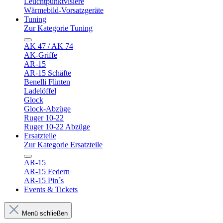
Leuchtpunktvisiere
Wärmebild-Vorsatzgeräte
Tuning
Zur Kategorie Tuning
AK 47 / AK 74
AK-Griffe
AR-15
AR-15 Schäfte
Benelli Flinten
Ladelöffel
Glock
Glock-Abzüge
Ruger 10-22
Ruger 10-22 Abzüge
Ersatzteile
Zur Kategorie Ersatzteile
AR-15
AR-15 Federn
AR-15 Pin´s
Events & Tickets
Menü schließen