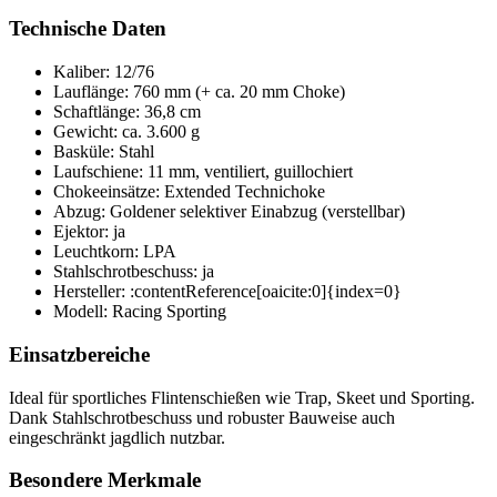
Technische Daten
Kaliber: 12/76
Lauflänge: 760 mm (+ ca. 20 mm Choke)
Schaftlänge: 36,8 cm
Gewicht: ca. 3.600 g
Basküle: Stahl
Laufschiene: 11 mm, ventiliert, guillochiert
Chokeeinsätze: Extended Technichoke
Abzug: Goldener selektiver Einabzug (verstellbar)
Ejektor: ja
Leuchtkorn: LPA
Stahlschrotbeschuss: ja
Hersteller: :contentReference[oaicite:0]{index=0}
Modell: Racing Sporting
Einsatzbereiche
Ideal für sportliches Flintenschießen wie Trap, Skeet und Sporting.
Dank Stahlschrotbeschuss und robuster Bauweise auch
eingeschränkt jagdlich nutzbar.
Besondere Merkmale