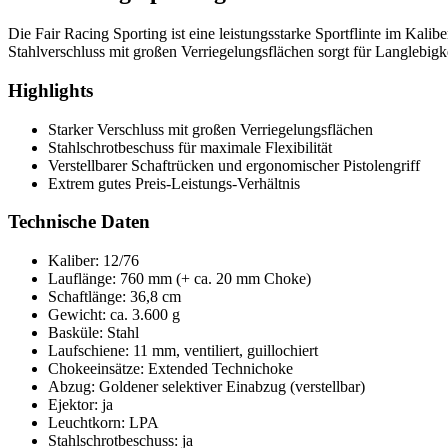
Die Fair Racing Sporting ist eine leistungsstarke Sportflinte im Kali
Stahlverschluss mit großen Verriegelungsflächen sorgt für Langlebi
Highlights
Starker Verschluss mit großen Verriegelungsflächen
Stahlschrotbeschuss für maximale Flexibilität
Verstellbarer Schaftrücken und ergonomischer Pistolengriff
Extrem gutes Preis-Leistungs-Verhältnis
Technische Daten
Kaliber: 12/76
Lauflänge: 760 mm (+ ca. 20 mm Choke)
Schaftlänge: 36,8 cm
Gewicht: ca. 3.600 g
Basküle: Stahl
Laufschiene: 11 mm, ventiliert, guillochiert
Chokeeinsätze: Extended Technichoke
Abzug: Goldener selektiver Einabzug (verstellbar)
Ejektor: ja
Leuchtkorn: LPA
Stahlschrotbeschuss: ja