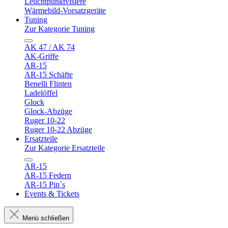
Leuchtpunktvisiere
Wärmebild-Vorsatzgeräte
Tuning
Zur Kategorie Tuning
AK 47 / AK 74
AK-Griffe
AR-15
AR-15 Schäfte
Benelli Flinten
Ladelöffel
Glock
Glock-Abzüge
Ruger 10-22
Ruger 10-22 Abzüge
Ersatzteile
Zur Kategorie Ersatzteile
AR-15
AR-15 Federn
AR-15 Pin´s
Events & Tickets
Menü schließen