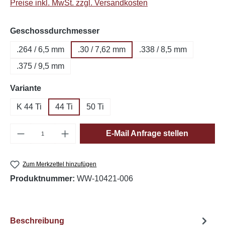
Preise inkl. MwSt. zzgl. Versandkosten
auswählen
Geschossdurchmesser
.264 / 6,5 mm
.30 / 7,62 mm
.338 / 8,5 mm
.375 / 9,5 mm
auswählen
Variante
K 44 Ti
44 Ti
50 Ti
Produkt Anzahl: Gib den gewünschten Wert e
E-Mail Anfrage stellen
Zum Merkzettel hinzufügen
Produktnummer:
WW-10421-006
Beschreibung