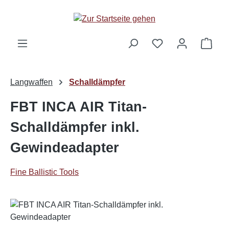
Zum Hauptinhalt springen
Ware
Langwaffen
Schalldämpfer
FBT INCA AIR Titan-
Schalldämpfer inkl.
Gewindeadapter
Fine Ballistic Tools
Bildergalerie überspringen