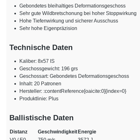
Gebondetes bleihaltiges Deformationsgeschoss
Sehr gute Wildbretschonung bei hoher Stoppwirkung
Hohe Tiefenwirkung und sicherer Ausschuss
Sehr hohe Eigenpräzision
Technische Daten
Kaliber: 8x57 IS
Geschossgewicht: 196 grs
Geschossart: Gebondetes Deformationsgeschoss
Inhalt: 20 Patronen
Hersteller: :contentReference[oaicite:0]{index=0}
Produktlinie: Plus
Ballistische Daten
Distanz
Geschwindigkeit
Energie
V0 / E0
750 m/s
3572 J