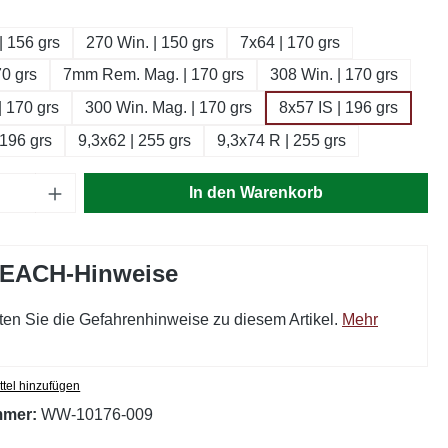
swählen
| 156 grs
270 Win. | 150 grs
7x64 | 170 grs
70 grs
7mm Rem. Mag. | 170 grs
308 Win. | 170 grs
| 170 grs
300 Win. Mag. | 170 grs
8x57 IS | 196 grs
 196 grs
9,3x62 | 255 grs
9,3x74 R | 255 grs
Anzahl: Gib den gewünschten Wert ein oder
In den Warenkorb
REACH-Hinweise
ten Sie die Gefahrenhinweise zu diesem Artikel.
Mehr
tel hinzufügen
mmer:
WW-10176-009