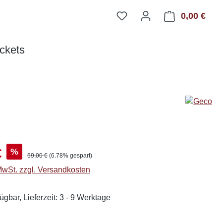
0,00 €
Ware
ckets
s:
€
%
Regulärer Preis:
59,00 €
(6.78% gespart)
 MwSt. zzgl. Versandkosten
ügbar, Lieferzeit: 3 - 9 Werktage