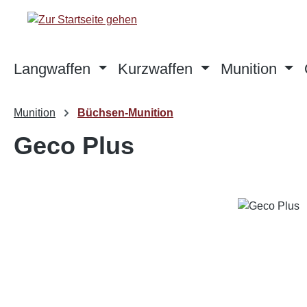
m Hauptinhalt springen
Zur Suche springen
Zur Hauptnavigation springen
Langwaffen
Kurzwaffen
Munition
Munition
Büchsen-Munition
Geco Plus
Bildergalerie überspringen