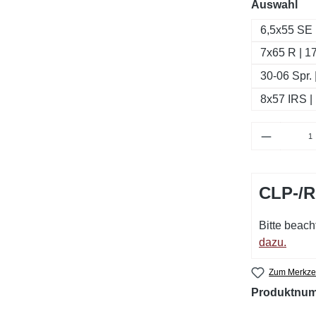
au
Auswahl
6,5x55 SE 
7x65 R | 1
30-06 Spr. 
8x57 IRS |
Produkt 
CLP-/
Bitte beach
dazu.
Zum Merkzet
Produktnu