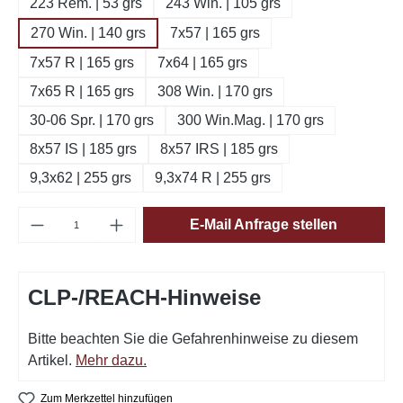
223 Rem. | 53 grs
243 Win. | 105 grs
270 Win. | 140 grs
7x57 | 165 grs
7x57 R | 165 grs
7x64 | 165 grs
7x65 R | 165 grs
308 Win. | 170 grs
30-06 Spr. | 170 grs
300 Win.Mag. | 170 grs
8x57 IS | 185 grs
8x57 IRS | 185 grs
9,3x62 | 255 grs
9,3x74 R | 255 grs
Produkt Anzahl: Gib den gewünschten Wert e
E-Mail Anfrage stellen
CLP-/REACH-Hinweise
Bitte beachten Sie die Gefahrenhinweise zu diesem
Artikel.
Mehr dazu.
Zum Merkzettel hinzufügen