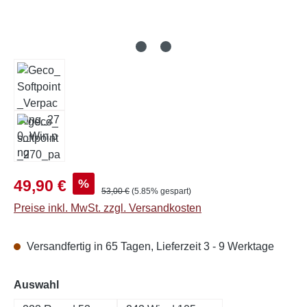
Verkaufspreis:
%
49,90 €
Regulärer Preis:
53,00 €
(5.85% gespart)
Preise inkl. MwSt. zzgl. Versandkosten
Versandfertig in 65 Tagen, Lieferzeit 3 - 9 Werktage
auswählen
Auswahl