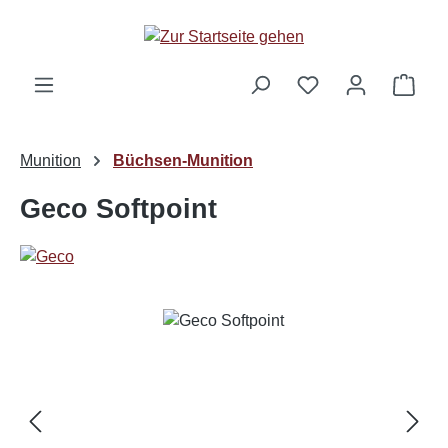
Zum Hauptinhalt springen
Ware
Munition
Büchsen-Munition
Geco Softpoint
Bildergalerie überspringen