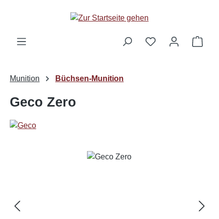
Zum Hauptinhalt springen
Ware
Munition
Büchsen-Munition
Geco Zero
Bildergalerie überspringen