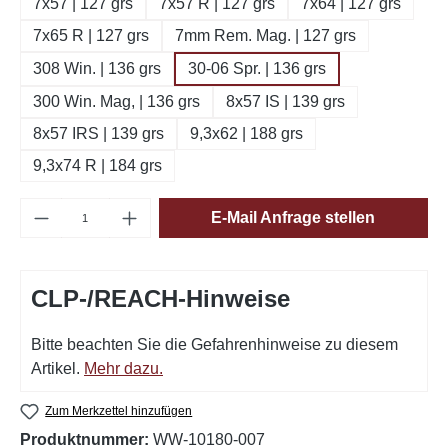
7x57 | 127 grs
7x57 R | 127 grs
7x64 | 127 grs
7x65 R | 127 grs
7mm Rem. Mag. | 127 grs
308 Win. | 136 grs
30-06 Spr. | 136 grs
300 Win. Mag, | 136 grs
8x57 IS | 139 grs
8x57 IRS | 139 grs
9,3x62 | 188 grs
9,3x74 R | 184 grs
Produkt Anzahl: Gib den gewünschten Wert e
E-Mail Anfrage stellen
CLP-/REACH-Hinweise
Bitte beachten Sie die Gefahrenhinweise zu diesem
Artikel.
Mehr dazu.
Zum Merkzettel hinzufügen
Produktnummer:
WW-10180-007