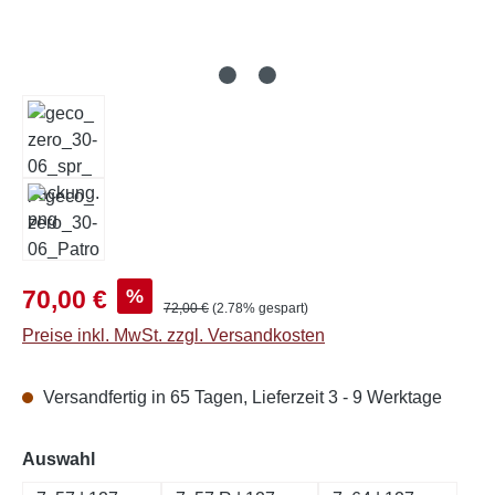
Verkaufspreis:
%
70,00 €
Regulärer Preis:
72,00 €
(2.78% gespart)
Preise inkl. MwSt. zzgl. Versandkosten
Versandfertig in 65 Tagen, Lieferzeit 3 - 9 Werktage
auswählen
Auswahl