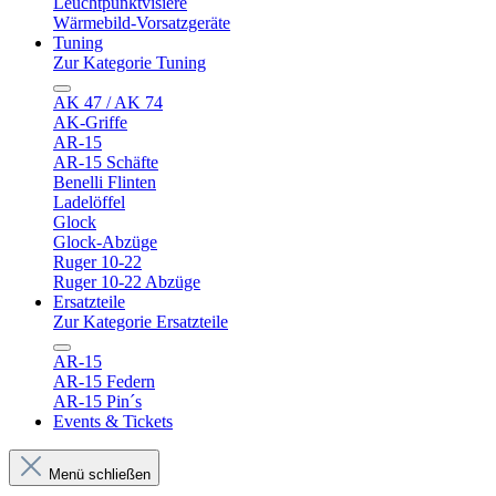
Leuchtpunktvisiere
Wärmebild-Vorsatzgeräte
Tuning
Zur Kategorie Tuning
AK 47 / AK 74
AK-Griffe
AR-15
AR-15 Schäfte
Benelli Flinten
Ladelöffel
Glock
Glock-Abzüge
Ruger 10-22
Ruger 10-22 Abzüge
Ersatzteile
Zur Kategorie Ersatzteile
AR-15
AR-15 Federn
AR-15 Pin´s
Events & Tickets
Menü schließen