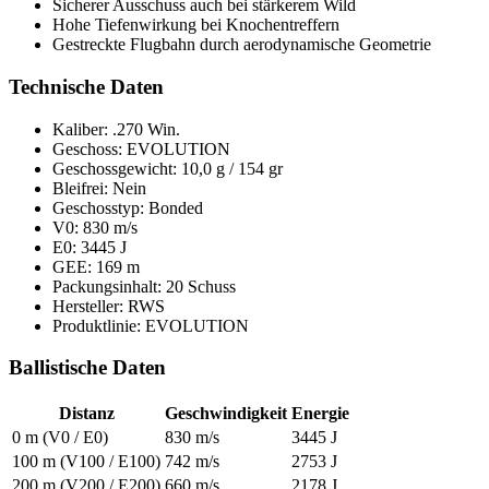
Sicherer Ausschuss auch bei stärkerem Wild
Hohe Tiefenwirkung bei Knochentreffern
Gestreckte Flugbahn durch aerodynamische Geometrie
Technische Daten
Kaliber: .270 Win.
Geschoss: EVOLUTION
Geschossgewicht: 10,0 g / 154 gr
Bleifrei: Nein
Geschosstyp: Bonded
V0: 830 m/s
E0: 3445 J
GEE: 169 m
Packungsinhalt: 20 Schuss
Hersteller: RWS
Produktlinie: EVOLUTION
Ballistische Daten
Distanz
Geschwindigkeit
Energie
0 m (V0 / E0)
830 m/s
3445 J
100 m (V100 / E100)
742 m/s
2753 J
200 m (V200 / E200)
660 m/s
2178 J