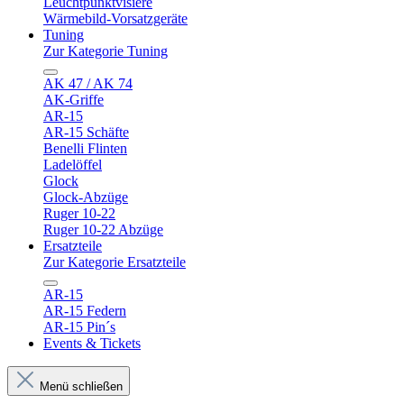
Leuchtpunktvisiere
Wärmebild-Vorsatzgeräte
Tuning
Zur Kategorie Tuning
AK 47 / AK 74
AK-Griffe
AR-15
AR-15 Schäfte
Benelli Flinten
Ladelöffel
Glock
Glock-Abzüge
Ruger 10-22
Ruger 10-22 Abzüge
Ersatzteile
Zur Kategorie Ersatzteile
AR-15
AR-15 Federn
AR-15 Pin´s
Events & Tickets
Menü schließen