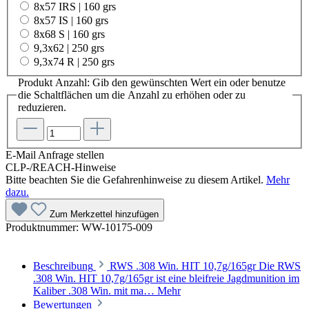
8x57 IRS | 160 grs
8x57 IS | 160 grs
8x68 S | 160 grs
9,3x62 | 250 grs
9,3x74 R | 250 grs
Produkt Anzahl: Gib den gewünschten Wert ein oder benutze
die Schaltflächen um die Anzahl zu erhöhen oder zu
reduzieren.
E-Mail Anfrage stellen
CLP-/REACH-Hinweise
Bitte beachten Sie die Gefahrenhinweise zu diesem Artikel.
Mehr
dazu.
Zum Merkzettel hinzufügen
Produktnummer:
WW-10175-009
Beschreibung
RWS .308 Win. HIT 10,7g/165gr Die RWS
.308 Win. HIT 10,7g/165gr ist eine bleifreie Jagdmunition im
Kaliber .308 Win. mit ma…
Mehr
Bewertungen