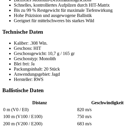
Schnelles, kontrolliertes Aufpilzen durch HIT-Matrix
Bis zu 99 % Restgewicht für maximale Tiefenwirkung
Hohe Präzision und ausgewogene Ballistik
Geeignet für mittelschweres bis starkes Wild
Technische Daten
Kaliber: .308 Win.
Geschoss: HIT
Geschossgewicht: 10,7 g / 165 gr
Geschosstyp: Monolith
Blei frei: Ja
Packungsinhalt: 20 Stück
Anwendungsgebiet: Jagd
Hersteller: RWS
Ballistische Daten
Distanz
Geschwindigkeit
0 m (V0 / E0)
820 m/s
100 m (V100 / E100)
750 m/s
200 m (V200 / E200)
683 m/s