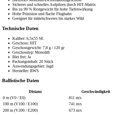
Sicheres und schnelles Aufpilzen durch HIT-Matrix
Bis zu 99 % Restgewicht für hohe Tiefenwirkung
Hohe Präzision und flache Flugbahn
Geeignet für mittelschweres bis starkes Wild
Technische Daten
Kaliber: 6,5x55 SE
Geschoss: HIT
Geschossgewicht: 7,8 g / 120 gr
Geschosstyp: Monolith
Blei frei: Ja
Packungsinhalt: 20 Stück
Anwendungsgebiet: Jagd
Hersteller: RWS
Ballistische Daten
Distanz
Geschwindigkeit
0 m (V0 / E0)
811 m/s
100 m (V100 / E100)
741 m/s
200 m (V200 / E200)
673 m/s