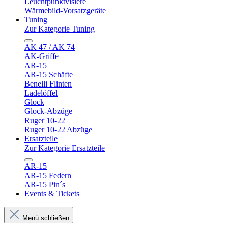
Leuchtpunktvisiere
Wärmebild-Vorsatzgeräte
Tuning
Zur Kategorie Tuning
AK 47 / AK 74
AK-Griffe
AR-15
AR-15 Schäfte
Benelli Flinten
Ladelöffel
Glock
Glock-Abzüge
Ruger 10-22
Ruger 10-22 Abzüge
Ersatzteile
Zur Kategorie Ersatzteile
AR-15
AR-15 Federn
AR-15 Pin´s
Events & Tickets
Menü schließen