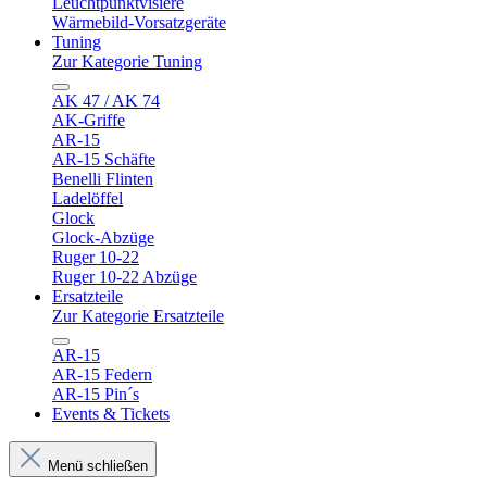
Leuchtpunktvisiere
Wärmebild-Vorsatzgeräte
Tuning
Zur Kategorie Tuning
AK 47 / AK 74
AK-Griffe
AR-15
AR-15 Schäfte
Benelli Flinten
Ladelöffel
Glock
Glock-Abzüge
Ruger 10-22
Ruger 10-22 Abzüge
Ersatzteile
Zur Kategorie Ersatzteile
AR-15
AR-15 Federn
AR-15 Pin´s
Events & Tickets
Menü schließen