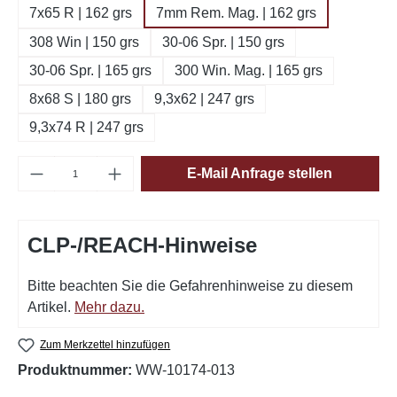
7x65 R | 162 grs
7mm Rem. Mag. | 162 grs
308 Win | 150 grs
30-06 Spr. | 150 grs
30-06 Spr. | 165 grs
300 Win. Mag. | 165 grs
8x68 S | 180 grs
9,3x62 | 247 grs
9,3x74 R | 247 grs
Produkt Anzahl: Gib den gewünschten Wert e
E-Mail Anfrage stellen
CLP-/REACH-Hinweise
Bitte beachten Sie die Gefahrenhinweise zu diesem
Artikel.
Mehr dazu.
Zum Merkzettel hinzufügen
Produktnummer:
WW-10174-013