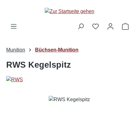
Zum Hauptinhalt springen
Ware
Munition
Büchsen-Munition
RWS Kegelspitz
Bildergalerie überspringen