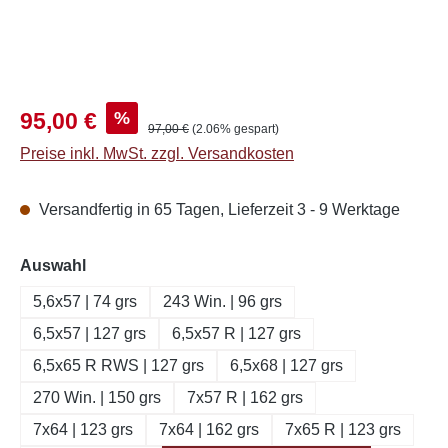
Verkaufspreis:
%
95,00 €
Regulärer Preis:
97,00 €
(2.06% gespart)
Preise inkl. MwSt. zzgl. Versandkosten
Versandfertig in 65 Tagen, Lieferzeit 3 - 9 Werktage
auswählen
Auswahl
5,6x57 | 74 grs
243 Win. | 96 grs
6,5x57 | 127 grs
6,5x57 R | 127 grs
6,5x65 R RWS | 127 grs
6,5x68 | 127 grs
270 Win. | 150 grs
7x57 R | 162 grs
7x64 | 123 grs
7x64 | 162 grs
7x65 R | 123 grs