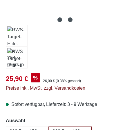
Verkaufspreis:
%
25,90 €
Regulärer Preis:
26,00 €
(0.38% gespart)
Preise inkl. MwSt. zzgl. Versandkosten
Sofort verfügbar, Lieferzeit: 3 - 9 Werktage
auswählen
Auswahl