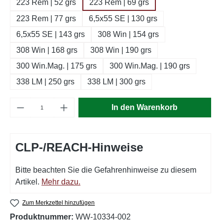
223 Rem | 52 grs
223 Rem | 69 grs
223 Rem | 77 grs
6,5x55 SE | 130 grs
6,5x55 SE | 143 grs
308 Win | 154 grs
308 Win | 168 grs
308 Win | 190 grs
300 Win.Mag. | 175 grs
300 Win.Mag. | 190 grs
338 LM | 250 grs
338 LM | 300 grs
Produkt Anzahl: Gib den gewünschten Wert e
In den Warenkorb
CLP-/REACH-Hinweise
Bitte beachten Sie die Gefahrenhinweise zu diesem
Artikel.
Mehr dazu.
Zum Merkzettel hinzufügen
Produktnummer:
WW-10334-002