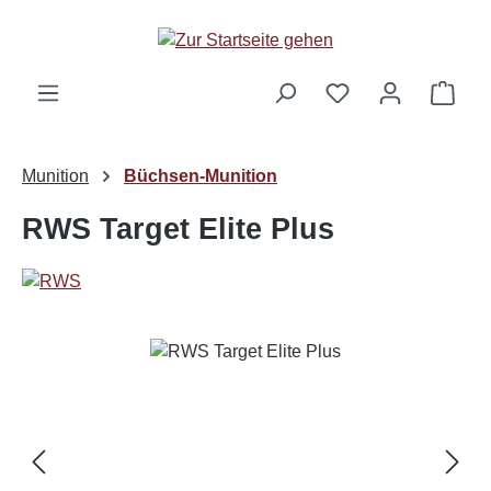
Zum Hauptinhalt springen
Ware
Munition
Büchsen-Munition
RWS Target Elite Plus
Bildergalerie überspringen