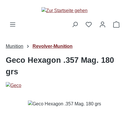
Zum Hauptinhalt springen
Ware
Munition
Revolver-Munition
Geco Hexagon .357 Mag. 180
grs
Bildergalerie überspringen