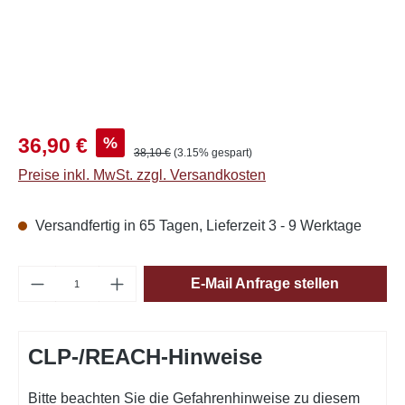
Verkaufspreis:
%
36,90 €
Regulärer Preis:
38,10 €
(3.15% gespart)
Preise inkl. MwSt. zzgl. Versandkosten
Versandfertig in 65 Tagen, Lieferzeit 3 - 9 Werktage
Produkt Anzahl: Gib den gewünschten Wert e
E-Mail Anfrage stellen
CLP-/REACH-Hinweise
Bitte beachten Sie die Gefahrenhinweise zu diesem