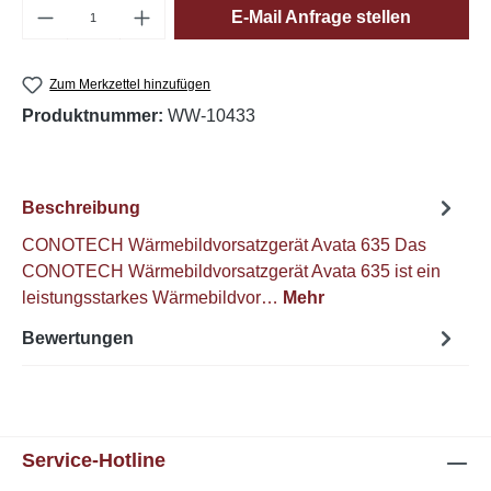
Produkt Anzahl: Gib den gewünschten Wert e
E-Mail Anfrage stellen
Zum Merkzettel hinzufügen
Produktnummer:
WW-10433
Beschreibung
CONOTECH Wärmebildvorsatzgerät Avata 635 Das
CONOTECH Wärmebildvorsatzgerät Avata 635 ist ein
leistungsstarkes Wärmebildvor…
Mehr
Bewertungen
Service-Hotline