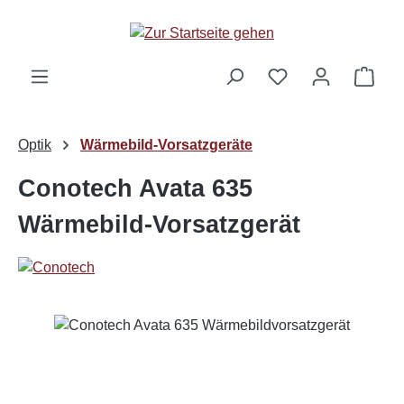
Zum Hauptinhalt springen
Ware
Optik
Wärmebild-Vorsatzgeräte
Conotech Avata 635
Wärmebild-Vorsatzgerät
Bildergalerie überspringen