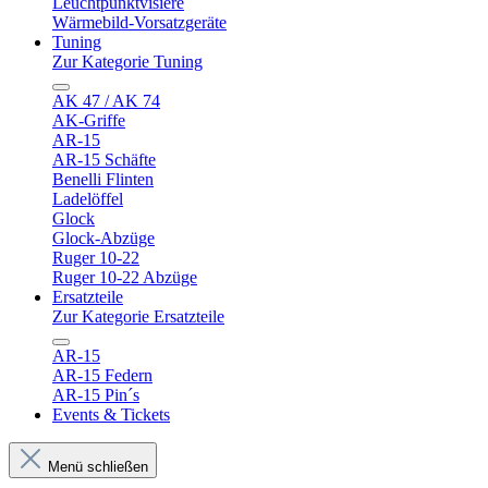
Leuchtpunktvisiere
Wärmebild-Vorsatzgeräte
Tuning
Zur Kategorie Tuning
AK 47 / AK 74
AK-Griffe
AR-15
AR-15 Schäfte
Benelli Flinten
Ladelöffel
Glock
Glock-Abzüge
Ruger 10-22
Ruger 10-22 Abzüge
Ersatzteile
Zur Kategorie Ersatzteile
AR-15
AR-15 Federn
AR-15 Pin´s
Events & Tickets
Menü schließen